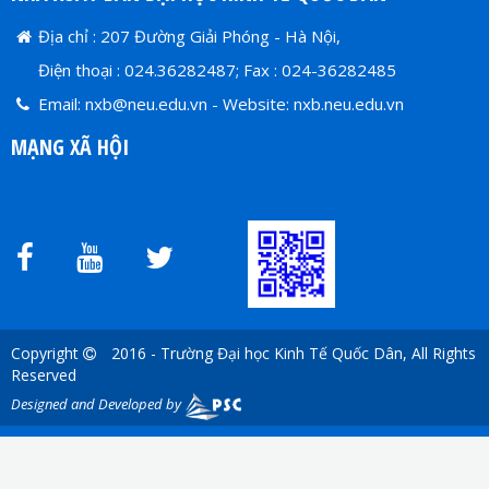
Địa chỉ : 207 Đường Giải Phóng - Hà Nội,
Điện thoại : 024.36282487; Fax : 024-36282485
Email:
nxb@neu.edu.vn
- Website: nxb.neu.edu.vn
MẠNG XÃ HỘI
Copyright
2016 - Trường Đại học Kinh Tế Quốc Dân, All Rights
Reserved
Designed and Developed by